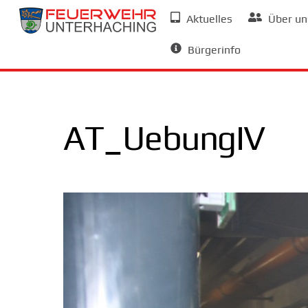
Skip
Aktuelles
Über un
to
Allgemeine Informationen
content
Bürgerinfo
AT_UebungIV