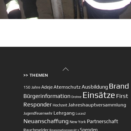
Back
>> THEMEN
To
Top
Brand
Ausbildung
Atemschutz
Adeje
150 Jahre
Einsätze
First
Bürgerinformation
Drohne
Responder
Jahreshauptversammlung
Hochzeit
Lehrgang
Jugendfeuerwehr
Lucas2
Neuanschaffung
Partnerschaft
New York
Spenden
Rauchmelder
Reanimationsgerät
s