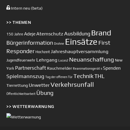
Intern neu (beta)
>> THEMEN
Brand
Ausbildung
Atemschutz
Adeje
150 Jahre
Einsätze
First
Bürgerinformation
Drohne
Responder
Jahreshauptversammlung
Hochzeit
Neuanschaffung
Lehrgang
Jugendfeuerwehr
New
Lucas2
Partnerschaft
Spenden
Rauchmelder
York
Reanimationsgerät
s
Technik
Spielmannszug
THL
Tag der offenen Tür
Verkehrsunfall
Unwetter
Tierrettung
Übung
Öffentlichkeitsarbeit
>> WETTERWARNUNG