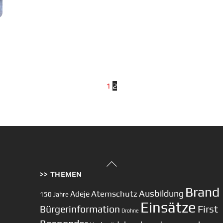
1
2
Back
>> THEMEN
To
Top
Brand
Ausbildung
Atemschutz
Adeje
150 Jahre
Einsätze
First
Bürgerinformation
Drohne