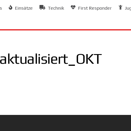
s
Einsätze
Technik
First Responder
Ju
ktualisiert_OKT