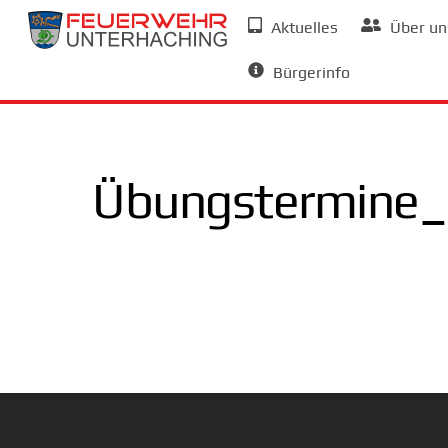
Skip
Aktuelles
Über un
to
Allgemeine Informationen
content
Bürgerinfo
Übungstermine_a