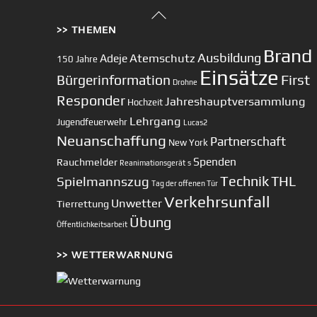
Back
>> THEMEN
To
Top
Brand
Ausbildung
Atemschutz
Adeje
150 Jahre
Einsätze
First
Bürgerinformation
Drohne
Responder
Jahreshauptversammlung
Hochzeit
Lehrgang
Jugendfeuerwehr
Lucas2
Neuanschaffung
Partnerschaft
New York
Spenden
Rauchmelder
Reanimationsgerät
s
Technik
Spielmannszug
THL
Tag der offenen Tür
Verkehrsunfall
Unwetter
Tierrettung
Übung
Öffentlichkeitsarbeit
>> WETTERWARNUNG