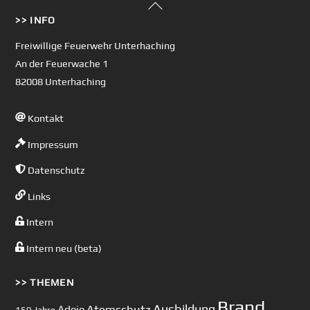
Back
>> INFO
To
Top
Freiwillige Feuerwehr Unterhaching
An der Feuerwache 1
82008 Unterhaching
Kontakt
Impressum
Datenschutz
Links
Intern
Intern neu (beta)
>> THEMEN
Brand
Ausbildung
Atemschutz
Adeje