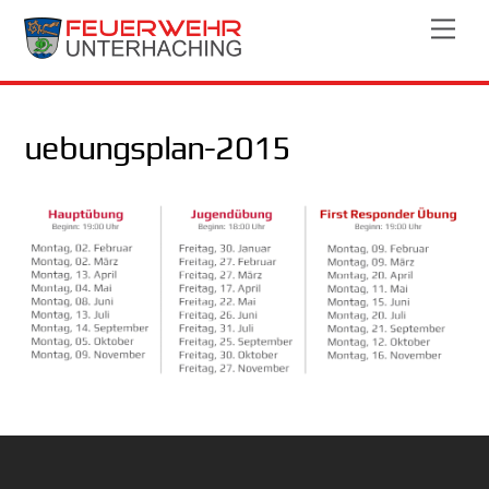
Skip
Men
to
content
uebungsplan-2015