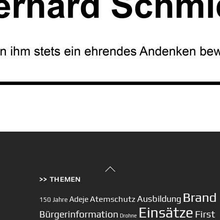
Back
>> THEMEN
To
Top
Brand
Ausbildung
Atemschutz
Adeje
150 Jahre
Einsätze
First
Bürgerinformation
Drohne