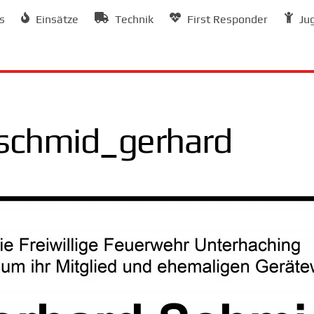
s
Einsätze
Technik
First Responder
Ju
_schmid_gerhard