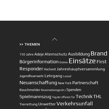
Back
>> THEMEN
To
Top
Brand
Ausbildung
Atemschutz
Adeje
150 Jahre
Einsätze
First
Bürgerinformation
Drohne
Responder
Jahreshauptversammlung
Hochzeit
Lehrgang
Jugendfeuerwehr
Lucas2
Neuanschaffung
Partnerschaft
New York
Spenden
Rauchmelder
Reanimationsgerät
s
Technik
Spielmannszug
THL
Tag der offenen Tür
Verkehrsunfall
Unwetter
Tierrettung