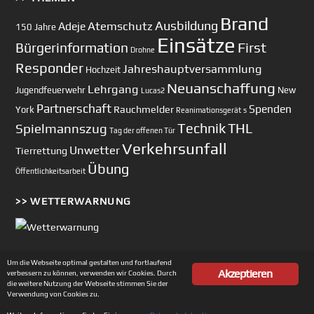
Brand
Ausbildung
Atemschutz
Adeje
150 Jahre
Einsätze
First
Bürgerinformation
Drohne
Responder
Jahreshauptversammlung
Hochzeit
Neuanschaffung
Lehrgang
Jugendfeuerwehr
New
Lucas2
Partnerschaft
Spenden
Rauchmelder
York
Reanimationsgerät
s
Technik
Spielmannszug
THL
Tag der offenen Tür
Verkehrsunfall
Unwetter
Tierrettung
Übung
Öffentlichkeitsarbeit
>> WETTERWARNUNG
Um die Webseite optimal gestalten und fortlaufend
Akzeptieren
verbessern zu können, verwenden wir Cookies. Durch
Copyright © 2002-2026 Feuerwehr Unterhaching
die weitere Nutzung der Webseite stimmen Sie der
Verwendung von Cookies zu.