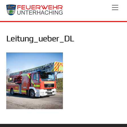
Skip
Men
to
content
Leitung_ueber_DL