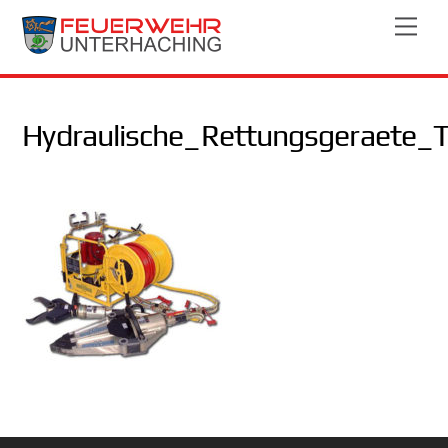
Skip
Men
to
content
Hydraulische_Rettungsgeraete_T