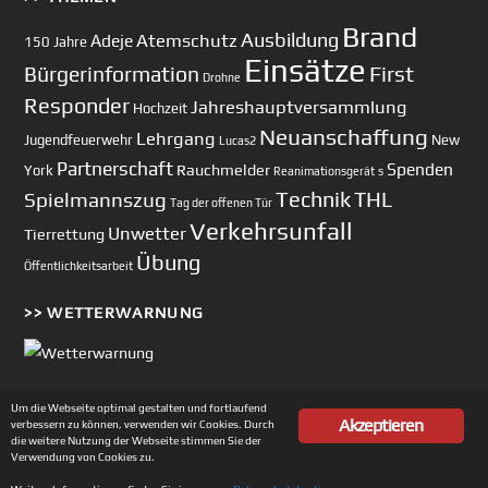
Brand
Ausbildung
Atemschutz
Adeje
150 Jahre
Einsätze
First
Bürgerinformation
Drohne
Responder
Jahreshauptversammlung
Hochzeit
Neuanschaffung
Lehrgang
Jugendfeuerwehr
New
Lucas2
Partnerschaft
Spenden
Rauchmelder
York
Reanimationsgerät
s
Technik
Spielmannszug
THL
Tag der offenen Tür
Verkehrsunfall
Unwetter
Tierrettung
Übung
Öffentlichkeitsarbeit
>> WETTERWARNUNG
Um die Webseite optimal gestalten und fortlaufend
Akzeptieren
verbessern zu können, verwenden wir Cookies. Durch
Copyright © 2002-2026 Feuerwehr Unterhaching
die weitere Nutzung der Webseite stimmen Sie der
Verwendung von Cookies zu.