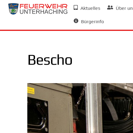
Skip
Aktuelles
Über un
to
Allgemeine Informationen
content
Bürgerinfo
Bescho