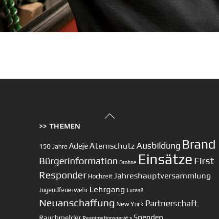
Back
>> THEMEN
To
Top
Brand
Ausbildung
Atemschutz
Adeje
150 Jahre
Einsätze
First
Bürgerinformation
Drohne
Responder
Jahreshauptversammlung
Hochzeit
Lehrgang
Jugendfeuerwehr
Lucas2
Neuanschaffung
Partnerschaft
New York
Spenden
Rauchmelder
Reanimationsgerät
s