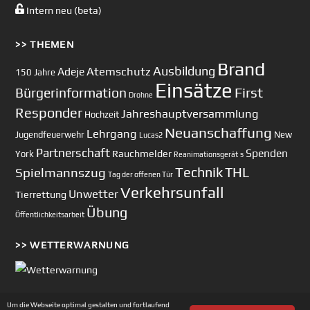
Intern neu (beta)
>> THEMEN
Brand
Ausbildung
Atemschutz
Adeje
150 Jahre
Einsätze
First
Bürgerinformation
Drohne
Responder
Jahreshauptversammlung
Hochzeit
Neuanschaffung
Lehrgang
Jugendfeuerwehr
New
Lucas2
Partnerschaft
Spenden
Rauchmelder
York
Reanimationsgerät
s
Technik
Spielmannszug
THL
Tag der offenen Tür
Verkehrsunfall
Unwetter
Tierrettung
Übung
Öffentlichkeitsarbeit
>> WETTERWARNUNG
Um die Webseite optimal gestalten und fortlaufend