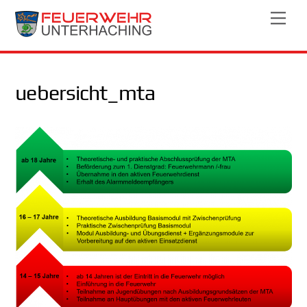
Skip
Men
to
content
uebersicht_mta