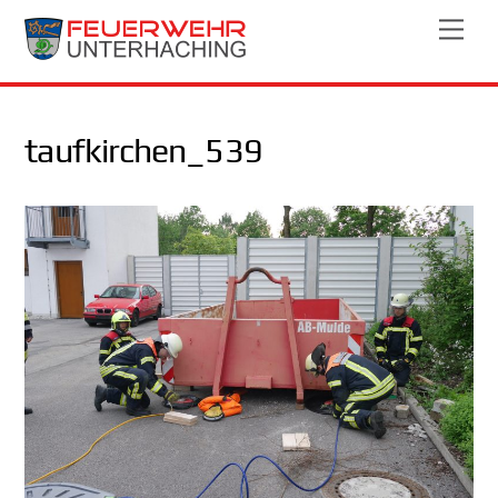
Skip
Men
to
content
taufkirchen_539