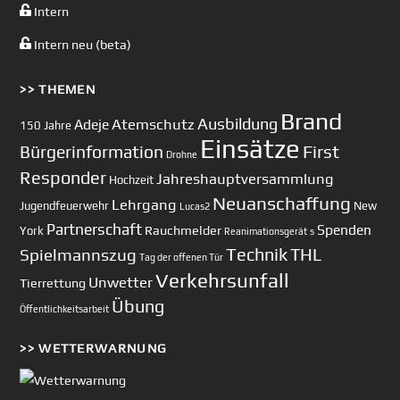
Intern
Intern neu (beta)
>> THEMEN
Brand
Ausbildung
Atemschutz
Adeje
150 Jahre
Einsätze
First
Bürgerinformation
Drohne
Responder
Jahreshauptversammlung
Hochzeit
Neuanschaffung
Lehrgang
Jugendfeuerwehr
New
Lucas2
Partnerschaft
Spenden
Rauchmelder
York
Reanimationsgerät
s
Technik
Spielmannszug
THL
Tag der offenen Tür
Verkehrsunfall
Unwetter
Tierrettung
Übung
Öffentlichkeitsarbeit
>> WETTERWARNUNG