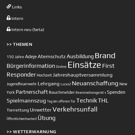
Links
Intern
Intern neu (beta)
>> THEMEN
Brand
Ausbildung
Atemschutz
Adeje
150 Jahre
Einsätze
First
Bürgerinformation
Drohne
Responder
Jahreshauptversammlung
Hochzeit
Neuanschaffung
Lehrgang
Jugendfeuerwehr
New
Lucas2
Partnerschaft
Spenden
Rauchmelder
York
Reanimationsgerät
s
Technik
Spielmannszug
THL
Tag der offenen Tür
Verkehrsunfall
Unwetter
Tierrettung
Übung
Öffentlichkeitsarbeit
>> WETTERWARNUNG