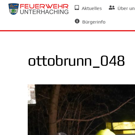
Skip
Aktuelles
Über un
to
Allgemeine Informationen
content
Bürgerinfo
ottobrunn_048