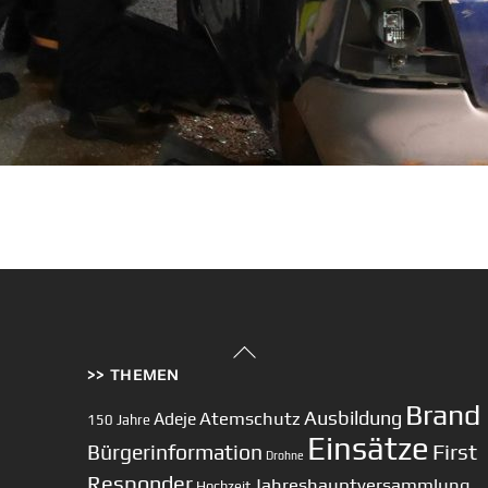
Back
>> THEMEN
To
Top
Brand
Ausbildung
Atemschutz
Adeje
150 Jahre
Einsätze
First
Bürgerinformation
Drohne
Responder
Jahreshauptversammlung
Hochzeit