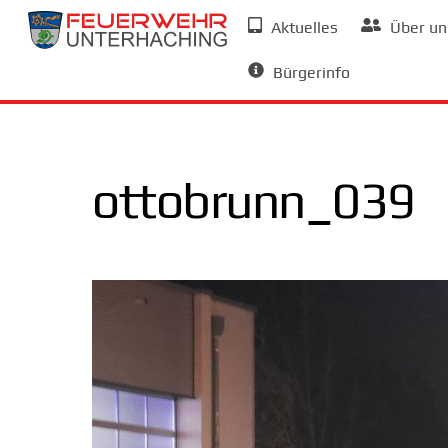
Skip
Aktuelles
Über un
to
Allgemeine Informationen
content
Bürgerinfo
ottobrunn_039