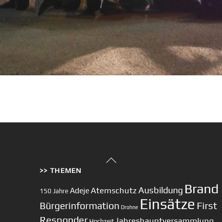
Back
>> THEMEN
To
Top
Brand
Ausbildung
Atemschutz
Adeje
150 Jahre
Einsätze
First
Bürgerinformation
Drohne
Responder
Jahreshauptversammlung
Hochzeit