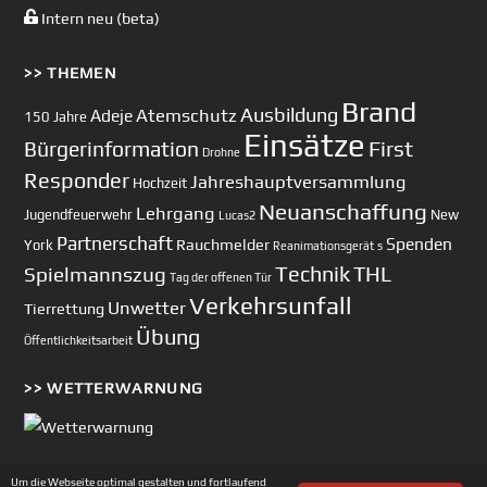
Intern neu (beta)
>> THEMEN
Brand
Ausbildung
Atemschutz
Adeje
150 Jahre
Einsätze
First
Bürgerinformation
Drohne
Responder
Jahreshauptversammlung
Hochzeit
Neuanschaffung
Lehrgang
Jugendfeuerwehr
New
Lucas2
Partnerschaft
Spenden
Rauchmelder
York
Reanimationsgerät
s
Technik
Spielmannszug
THL
Tag der offenen Tür
Verkehrsunfall
Unwetter
Tierrettung
Übung
Öffentlichkeitsarbeit
>> WETTERWARNUNG
Um die Webseite optimal gestalten und fortlaufend