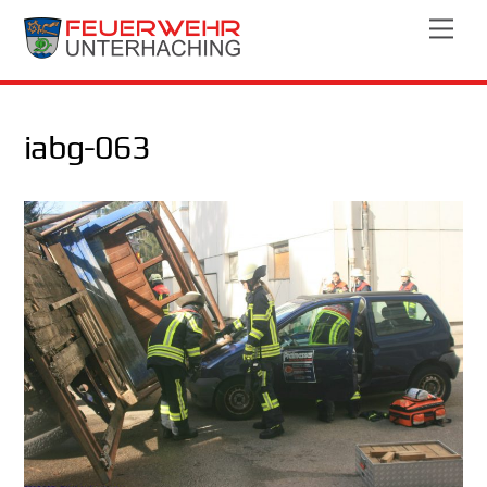
Skip
Men
to
content
iabg-063