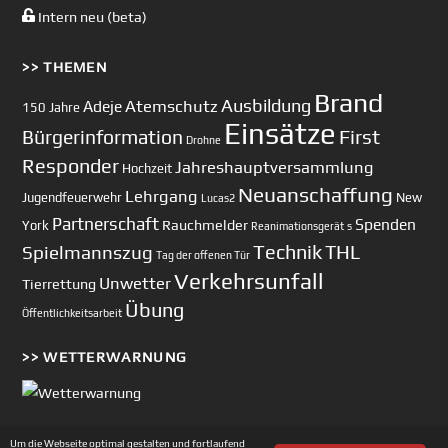
Intern neu (beta)
>> THEMEN
Brand
Ausbildung
Atemschutz
Adeje
150 Jahre
Einsätze
First
Bürgerinformation
Drohne
Responder
Jahreshauptversammlung
Hochzeit
Neuanschaffung
Lehrgang
Jugendfeuerwehr
New
Lucas2
Partnerschaft
Spenden
Rauchmelder
York
Reanimationsgerät
s
Technik
Spielmannszug
THL
Tag der offenen Tür
Verkehrsunfall
Unwetter
Tierrettung
Übung
Öffentlichkeitsarbeit
>> WETTERWARNUNG
Um die Webseite optimal gestalten und fortlaufend