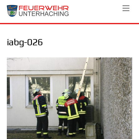
Skip
Men
to
content
iabg-026