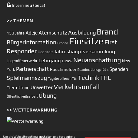
Intern neu (beta)
>> THEMEN
Brand
Ausbildung
Atemschutz
Adeje
150 Jahre
Einsätze
First
Bürgerinformation
Drohne
Responder
Jahreshauptversammlung
Hochzeit
Neuanschaffung
Lehrgang
Jugendfeuerwehr
New
Lucas2
Partnerschaft
Spenden
Rauchmelder
York
Reanimationsgerät
s
Technik
Spielmannszug
THL
Tag der offenen Tür
Verkehrsunfall
Unwetter
Tierrettung
Übung
Öffentlichkeitsarbeit
>> WETTERWARNUNG
Um die Webseite optimal gestalten und fortlaufend