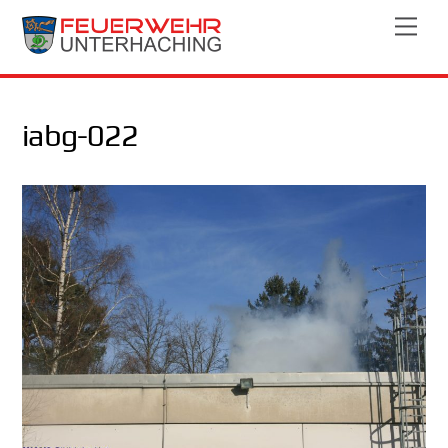
Skip
Men
to
content
iabg-022