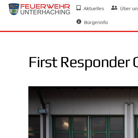
Skip
Aktuelles
Über un
to
Allgemeine Informationen
content
Bürgerinfo
First Responder