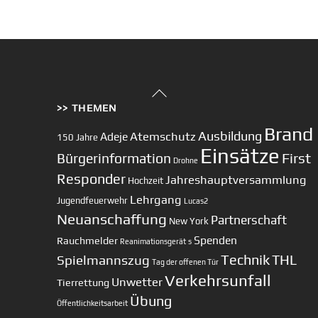
Back
>> THEMEN
To
Top
Brand
Ausbildung
Atemschutz
Adeje
150 Jahre
Einsätze
First
Bürgerinformation
Drohne
Responder
Jahreshauptversammlung
Hochzeit
Lehrgang
Jugendfeuerwehr
Lucas2
Neuanschaffung
Partnerschaft
New York
Spenden
Rauchmelder
Reanimationsgerät
s
Technik
Spielmannszug
THL
Tag der offenen Tür
Verkehrsunfall
Unwetter
Tierrettung
Übung
Öffentlichkeitsarbeit