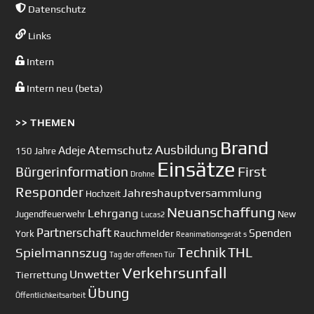
Datenschutz
Links
Intern
Intern neu (beta)
>> THEMEN
Brand
Ausbildung
Atemschutz
Adeje
150 Jahre
Einsätze
First
Bürgerinformation
Drohne
Responder
Jahreshauptversammlung
Hochzeit
Neuanschaffung
Lehrgang
Jugendfeuerwehr
New
Lucas2
Partnerschaft
Spenden
Rauchmelder
York
Reanimationsgerät
s
Technik
Spielmannszug
THL
Tag der offenen Tür
Verkehrsunfall
Unwetter
Tierrettung
Übung
Öffentlichkeitsarbeit