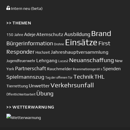
Intern neu (beta)
>> THEMEN
Brand
Ausbildung
Atemschutz
Adeje
150 Jahre
Einsätze
First
Bürgerinformation
Drohne
Responder
Jahreshauptversammlung
Hochzeit
Neuanschaffung
Lehrgang
Jugendfeuerwehr
New
Lucas2
Partnerschaft
Spenden
Rauchmelder
York
Reanimationsgerät
s
Technik
Spielmannszug
THL
Tag der offenen Tür
Verkehrsunfall
Unwetter
Tierrettung
Übung
Öffentlichkeitsarbeit
>> WETTERWARNUNG