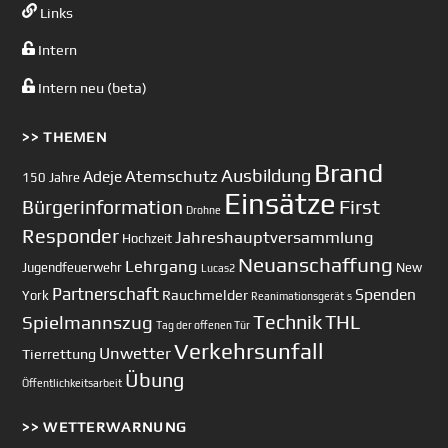
Links
Intern
Intern neu (beta)
>> THEMEN
Brand
Ausbildung
Atemschutz
Adeje
150 Jahre
Einsätze
First
Bürgerinformation
Drohne
Responder
Jahreshauptversammlung
Hochzeit
Neuanschaffung
Lehrgang
Jugendfeuerwehr
New
Lucas2
Partnerschaft
Spenden
Rauchmelder
York
Reanimationsgerät
s
Technik
Spielmannszug
THL
Tag der offenen Tür
Verkehrsunfall
Unwetter
Tierrettung
Übung
Öffentlichkeitsarbeit
>> WETTERWARNUNG