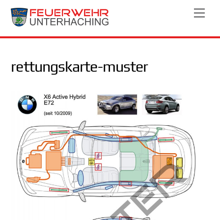
Skip
Men
to
content
rettungskarte-muster