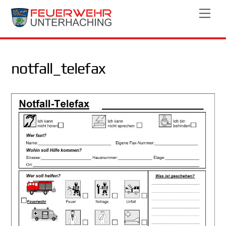
Skip
Men
to
content
notfall_telefax