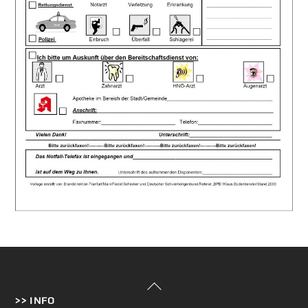
Back
>> INFO
To