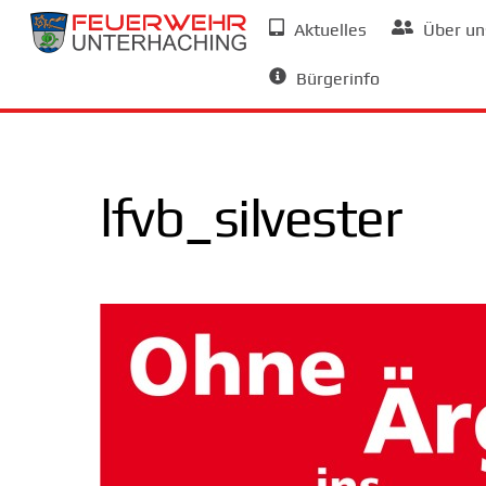
Skip
Aktuelles
Über un
to
Allgemeine Informationen
content
Bürgerinfo
lfvb_silvester