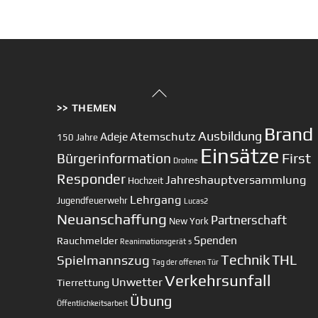
Back
>> THEMEN
To
Top
Brand
Ausbildung
Atemschutz
Adeje
150 Jahre
Einsätze
First
Bürgerinformation
Drohne
Responder
Jahreshauptversammlung
Hochzeit
Lehrgang
Jugendfeuerwehr
Lucas2
Neuanschaffung
Partnerschaft
New York
Spenden
Rauchmelder
Reanimationsgerät
s
Technik
Spielmannszug
THL
Tag der offenen Tür
Verkehrsunfall
Unwetter
Tierrettung
Übung
Öffentlichkeitsarbeit