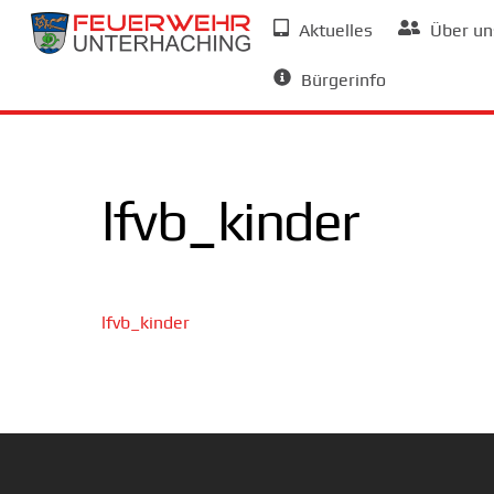
Skip
Aktuelles
Über un
to
Allgemeine Informationen
content
Bürgerinfo
lfvb_kinder
lfvb_kinder