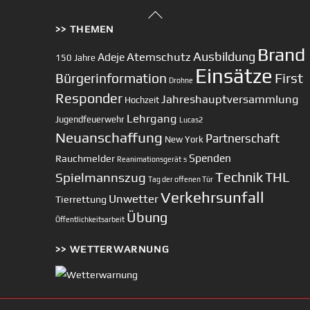
Back
>> THEMEN
To
Top
Brand
Ausbildung
Atemschutz
Adeje
150 Jahre
Einsätze
First
Bürgerinformation
Drohne
Responder
Jahreshauptversammlung
Hochzeit
Lehrgang
Jugendfeuerwehr
Lucas2
Neuanschaffung
Partnerschaft
New York
Spenden
Rauchmelder
Reanimationsgerät
s
Technik
Spielmannszug
THL
Tag der offenen Tür
Verkehrsunfall
Unwetter
Tierrettung
Übung
Öffentlichkeitsarbeit
>> WETTERWARNUNG