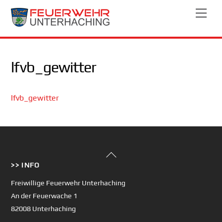
Skip
Men
to
content
lfvb_gewitter
lfvb_gewitter
Back
>> INFO
To
Top
Freiwillige Feuerwehr Unterhaching
An der Feuerwache 1
82008 Unterhaching