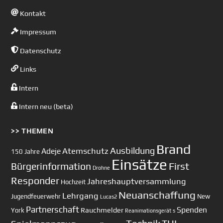
Kontakt
Impressum
Datenschutz
Links
Intern
Intern neu (beta)
>> THEMEN
Brand
Ausbildung
Atemschutz
Adeje
150 Jahre
Einsätze
First
Bürgerinformation
Drohne
Responder
Jahreshauptversammlung
Hochzeit
Neuanschaffung
Lehrgang
Jugendfeuerwehr
New
Lucas2
Partnerschaft
Spenden
Rauchmelder
York
Reanimationsgerät
s