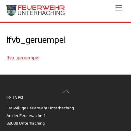
Skip
Men
to
content
lfvb_geruempel
lfvb_geruempel
Back
>> INFO
To
Top
Freiwillige Feuerwehr Unterhaching
An der Feuerwache 1
82008 Unterhaching