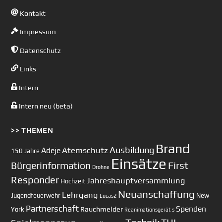
Kontakt
Impressum
Datenschutz
Links
Intern
Intern neu (beta)
>> THEMEN
Brand
Ausbildung
Atemschutz
Adeje
150 Jahre
Einsätze
First
Bürgerinformation
Drohne
Responder
Jahreshauptversammlung
Hochzeit
Neuanschaffung
Lehrgang
Jugendfeuerwehr
New
Lucas2
Partnerschaft
Spenden
Rauchmelder
York
Reanimationsgerät
s