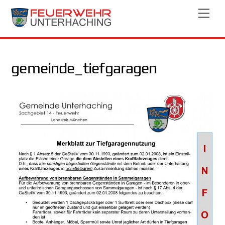
Skip
Men
to
content
gemeinde_tiefgaragen