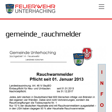
Skip
Men
to
content
gemeinde_rauchmelder