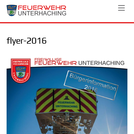
Skip
Men
to
content
flyer-2016