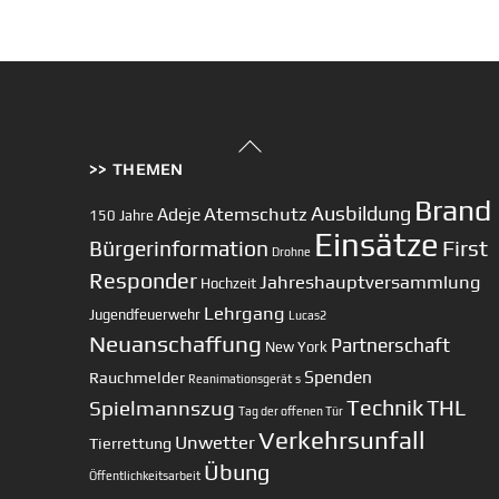
Back
>> THEMEN
To
Top
Brand
Ausbildung
Atemschutz
Adeje
150 Jahre
Einsätze
First
Bürgerinformation
Drohne
Responder
Jahreshauptversammlung
Hochzeit
Lehrgang
Jugendfeuerwehr
Lucas2
Neuanschaffung
Partnerschaft
New York
Spenden
Rauchmelder
Reanimationsgerät
s
Technik
Spielmannszug
THL
Tag der offenen Tür
Verkehrsunfall
Unwetter
Tierrettung
Übung
Öffentlichkeitsarbeit