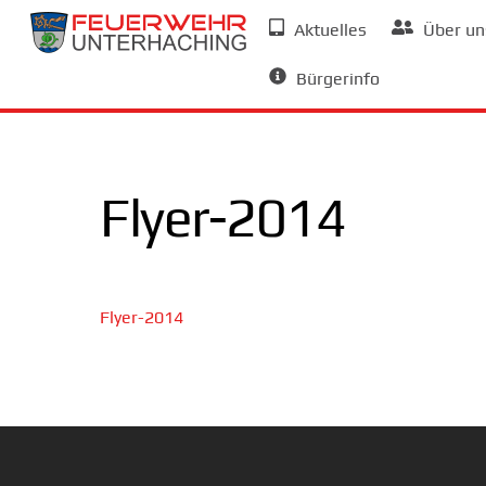
Skip
Aktuelles
Über un
to
Allgemeine Informationen
content
Bürgerinfo
Flyer-2014
Flyer-2014