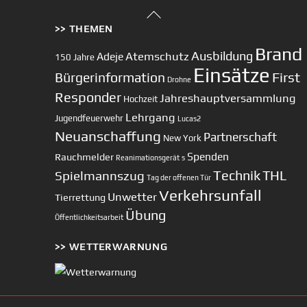
Back
>> THEMEN
To
Top
Brand
Ausbildung
Atemschutz
Adeje
150 Jahre
Einsätze
First
Bürgerinformation
Drohne
Responder
Jahreshauptversammlung
Hochzeit
Lehrgang
Jugendfeuerwehr
Lucas2
Neuanschaffung
Partnerschaft
New York
Spenden
Rauchmelder
Reanimationsgerät
s
Technik
Spielmannszug
THL
Tag der offenen Tür
Verkehrsunfall
Unwetter
Tierrettung
Übung
Öffentlichkeitsarbeit
>> WETTERWARNUNG