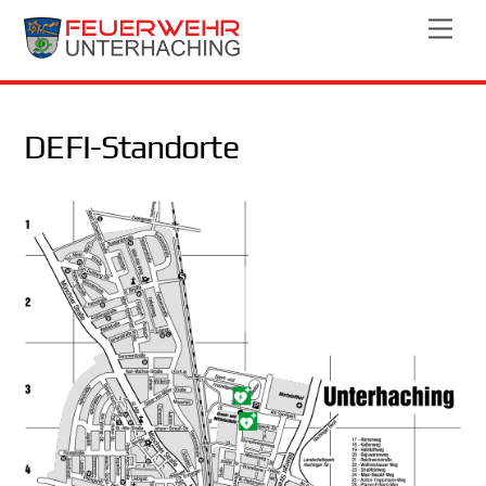
Skip
Men
to
content
DEFI-Standorte