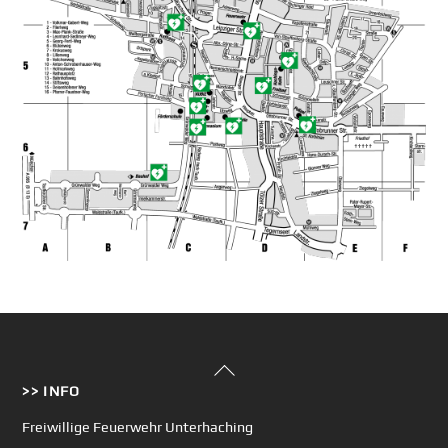
Back
>> INFO
To
Top
Freiwillige Feuerwehr Unterhaching