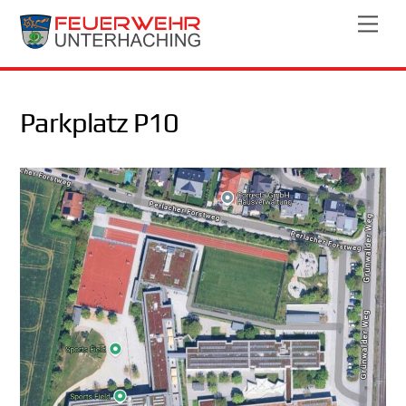
Skip
Men
to
content
Parkplatz P10