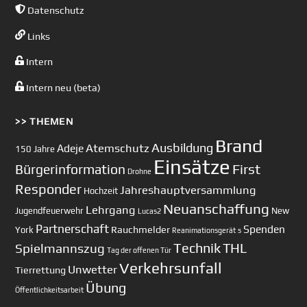
Datenschutz
Links
Intern
Intern neu (beta)
>> THEMEN
Brand
Ausbildung
Atemschutz
Adeje
150 Jahre
Einsätze
First
Bürgerinformation
Drohne
Responder
Jahreshauptversammlung
Hochzeit
Neuanschaffung
Lehrgang
Jugendfeuerwehr
New
Lucas2
Partnerschaft
Spenden
Rauchmelder
York
Reanimationsgerät
s
Technik
Spielmannszug
THL
Tag der offenen Tür
Verkehrsunfall
Unwetter
Tierrettung
Übung
Öffentlichkeitsarbeit